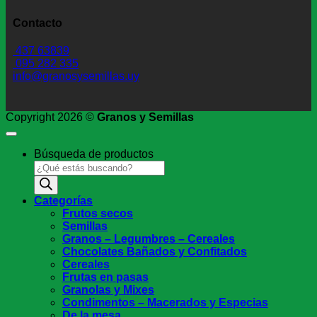
Contacto
437 63839
095 282 335
info@granosysemillas.uy
Copyright 2026 ©
Granos y Semillas
Búsqueda de productos
Categorías
Frutos secos
Semillas
Granos – Legumbres – Cereales
Chocolates Bañados y Confitados
Cereales
Frutas en pasas
Granolas y Mixes
Condimentos – Macerados y Especias
De la mesa