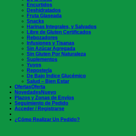
Encurtidos
Deshidratados
Fruta Glaseada
Snacks
Harinas Integrales, y Salvados
Libre de Gluten Certificados
Rebozadores
Infusiones y Tisanas
Sin Azúcar Agregada
Sin Gluten Por Naturaleza
Suplementos
Yuyos
Repostería
De Bajo Índice Glucémico
Salud – Bien Estar
Ofertas
Novedades
Plazos y Zonas de Envíos
Seguimiento de Pedido
Acceder / Registrarse
¿Cómo Realizar Un Pedido?