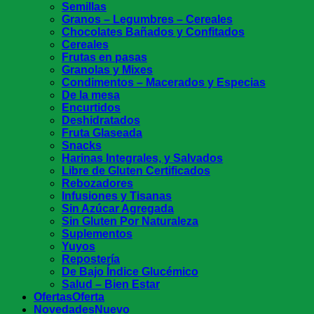
Semillas
Granos – Legumbres – Cereales
Chocolates Bañados y Confitados
Cereales
Frutas en pasas
Granolas y Mixes
Condimentos – Macerados y Especias
De la mesa
Encurtidos
Deshidratados
Fruta Glaseada
Snacks
Harinas Integrales, y Salvados
Libre de Gluten Certificados
Rebozadores
Infusiones y Tisanas
Sin Azúcar Agregada
Sin Gluten Por Naturaleza
Suplementos
Yuyos
Repostería
De Bajo Índice Glucémico
Salud – Bien Estar
Ofertas
Novedades