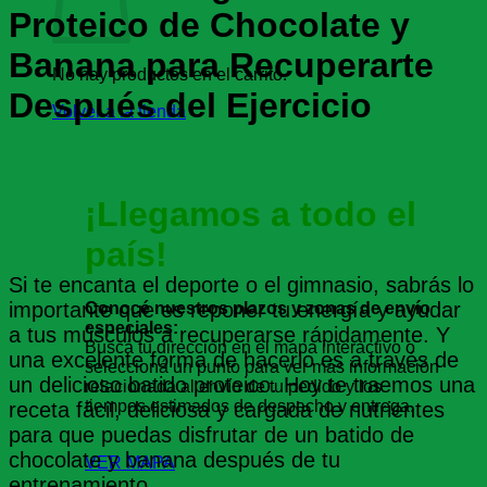
Proteico de Chocolate y
Banana para Recuperarte
No hay productos en el carrito.
Después del Ejercicio
Volver a la tienda
¡Llegamos a todo el
país!
Si te encanta el deporte o el gimnasio, sabrás lo
importante que es reponer tu energía y ayudar
Conocé nuestros plazos y zonas de envío
especiales:
a tus músculos a recuperarse rápidamente. Y
Buscá tu dirección en el mapa interactivo o
una excelente forma de hacerlo es a través de
seleccioná un punto para ver más información
un delicioso batido proteico. Hoy te traemos una
relacionada al envío de tu pedido y los
tiempos estimados de despacho y entrega.
receta fácil, deliciosa y cargada de nutrientes
para que puedas disfrutar de un batido de
chocolate y banana después de tu
VER MAPA
entrenamiento.