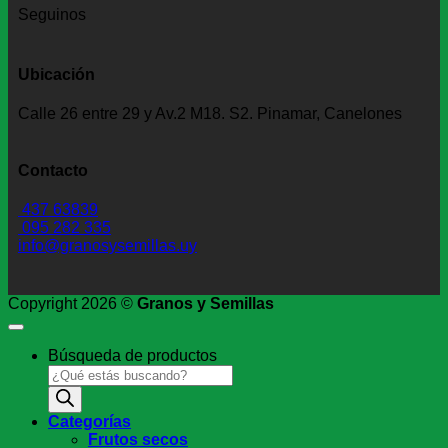
Seguinos
Ubicación
Calle 26 entre 29 y Av.2 M18. S2. Pinamar, Canelones
Contacto
437 63839
095 282 335
info@granosysemillas.uy
Copyright 2026 ©
Granos y Semillas
Búsqueda de productos
Categorías
Frutos secos