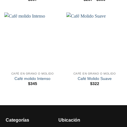
de
precios:
desde
$287
hasta
$809
CAFÉ EN GRANO O MOLIDO
CAFÉ EN GRANO O MOLIDO
Café molido Intenso
Café Molido Suave
$
345
$
322
Categorías
Ubicación