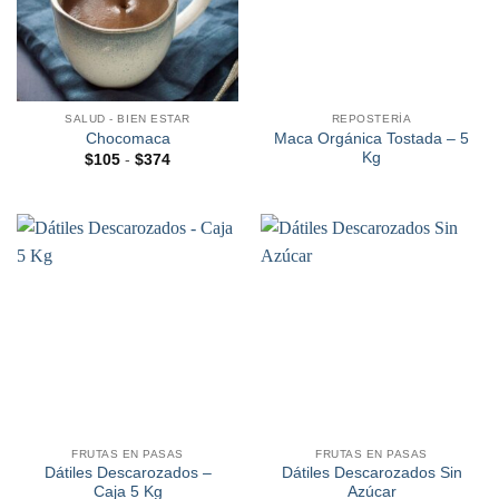
SALUD - BIEN ESTAR
REPOSTERÍA
Maca Orgánica Tostada – 5
Chocomaca
Kg
Rango
$
105
-
$
374
de
precios:
desde
$105
hasta
$374
FRUTAS EN PASAS
FRUTAS EN PASAS
Dátiles Descarozados –
Dátiles Descarozados Sin
Caja 5 Kg
Azúcar