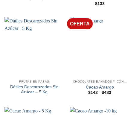
$
133
OFERTA
FRUTAS EN PASAS
CHOCOLATES BAÑADOS Y CONFITADOS
Dátiles Descarozados Sin
Cacao Amargo
Azúcar – 5 Kg
Rango
$
142
-
$
483
de
precios:
desde
$142
hasta
$483