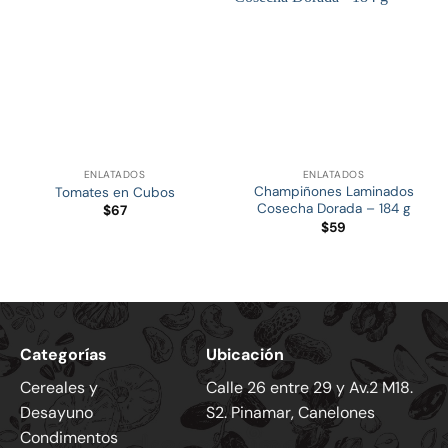
ENLATADOS
ENLATADOS
Champiñones Laminados
Tomates en Cubos
Cosecha Dorada – 184 g
$
67
$
59
Categorías
Ubicación
Cereales y
Calle 26 entre 29 y Av.2 M18.
Desayuno
S2. Pinamar, Canelones
Condimentos