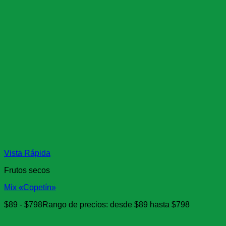
Vista Rápida
Frutos secos
Mix «Copetín»
$
89
-
$
798
Rango de precios: desde $89 hasta $798