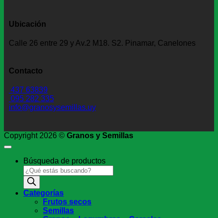
Ubicación
Calle 26 entre 29 y Av.2 M18. S2. Pinamar, Canelones
Contacto
437 63839
095 282 335
info@granosysemillas.uy
Copyright 2026 ©
Granos y Semillas
Búsqueda de productos
Categorías
Frutos secos
Semillas