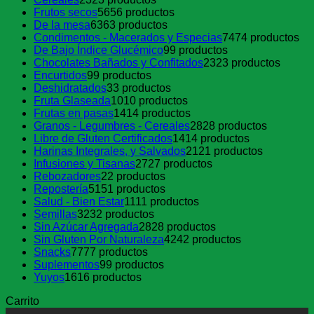
Frutos secos
56
56 productos
De la mesa
63
63 productos
Condimentos - Macerados y Especias
74
74 productos
De Bajo Índice Glucémico
9
9 productos
Chocolates Bañados y Confitados
23
23 productos
Encurtidos
9
9 productos
Deshidratados
3
3 productos
Fruta Glaseada
10
10 productos
Frutas en pasas
14
14 productos
Granos - Legumbres - Cereales
28
28 productos
Libre de Gluten Certificados
14
14 productos
Harinas Integrales, y Salvados
21
21 productos
Infusiones y Tisanas
27
27 productos
Rebozadores
2
2 productos
Repostería
51
51 productos
Salud - Bien Estar
11
11 productos
Semillas
32
32 productos
Sin Azúcar Agregada
28
28 productos
Sin Gluten Por Naturaleza
42
42 productos
Snacks
77
77 productos
Suplementos
9
9 productos
Yuyos
16
16 productos
Carrito