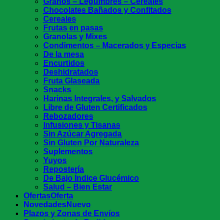
Granos – Legumbres – Cereales
Chocolates Bañados y Confitados
Cereales
Frutas en pasas
Granolas y Mixes
Condimentos – Macerados y Especias
De la mesa
Encurtidos
Deshidratados
Fruta Glaseada
Snacks
Harinas Integrales, y Salvados
Libre de Gluten Certificados
Rebozadores
Infusiones y Tisanas
Sin Azúcar Agregada
Sin Gluten Por Naturaleza
Suplementos
Yuyos
Repostería
De Bajo Índice Glucémico
Salud – Bien Estar
Ofertas
Novedades
Plazos y Zonas de Envíos