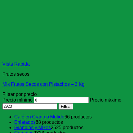
Vista Rápida
Frutos secos
Mix Frutos Secos con Pistachos – 3 Kg
Filtrar por precio
Precio mínimo
Precio máximo
Filtrar
Café en Grano o Molido
6
6 productos
Enlatados
8
8 productos
Granolas y Mixes
25
25 productos
Cereales
23
23 productos