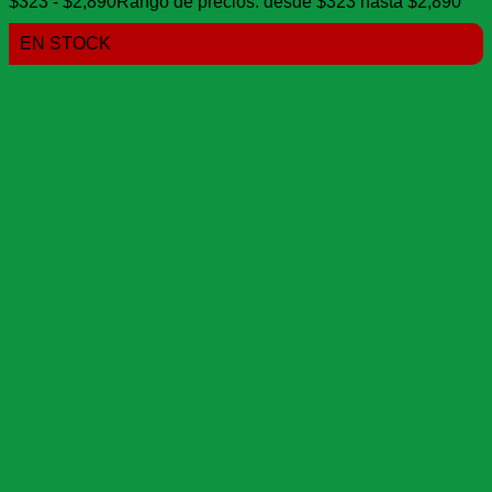
$
323
-
$
2,890
Rango de precios: desde $323 hasta $2,890
EN STOCK