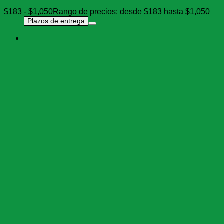
$
183
-
$
1,050
Rango de precios: desde $183 hasta $1,050
Plazos de entrega