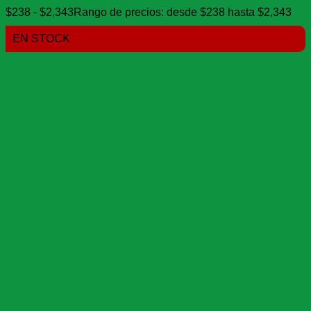
$
238
-
$
2,343
Rango de precios: desde $238 hasta $2,343
EN STOCK