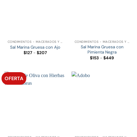
CONDIMENTOS - MACERADOS Y ESPECIAS
CONDIMENTOS - MACERADOS Y ESPECIAS
Sal Marina Gruesa con
Sal Marina Gruesa con Ajo
Pimienta Negra
Rango
$
127
-
$
207
de
Rango
$
153
-
$
449
precios:
de
desde
precios:
$127
desde
hasta
$153
$207
hasta
OFERTA
$449