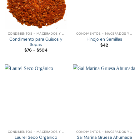
CONDIMENTOS - MACERADOS Y ESPECIAS
CONDIMENTOS - MACERADOS Y ESPECIAS
Condimento para Guisos y
Hinojo en Semillas
Sopas
$
42
Rango
$
76
-
$
504
de
precios:
desde
$76
hasta
$504
CONDIMENTOS - MACERADOS Y ESPECIAS
CONDIMENTOS - MACERADOS Y ESPECIAS
Laurel Seco Orgánico
Sal Marina Gruesa Ahumada