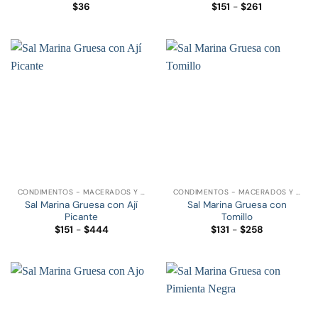
Rango
$
36
$
151
-
$
261
de
precios:
desde
$151
hasta
$261
CONDIMENTOS - MACERADOS Y ESPECIAS
CONDIMENTOS - MACERADOS Y ESPECIAS
Sal Marina Gruesa con Ají
Sal Marina Gruesa con
Picante
Tomillo
Rango
Rango
$
151
-
$
444
$
131
-
$
258
de
de
precios:
precios:
desde
desde
$151
$131
hasta
hasta
$444
$258