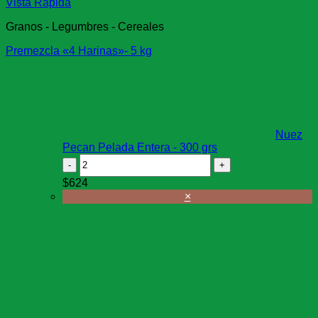
Vista Rápida
Granos - Legumbres - Cereales
Premezcla «4 Harinas»- 5 kg
Nuez
Pecan Pelada Entera - 300 grs
Nuez
Pecan
$
624
Pelada
×
Entera
-
300
grs
cantidad