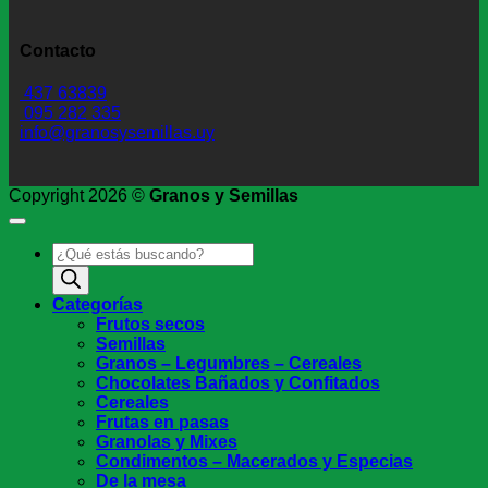
Contacto
437 63839
095 282 335
info@granosysemillas.uy
Copyright 2026 ©
Granos y Semillas
Búsqueda
de
productos
Categorías
Frutos secos
Semillas
Granos – Legumbres – Cereales
Chocolates Bañados y Confitados
Cereales
Frutas en pasas
Granolas y Mixes
Condimentos – Macerados y Especias
De la mesa