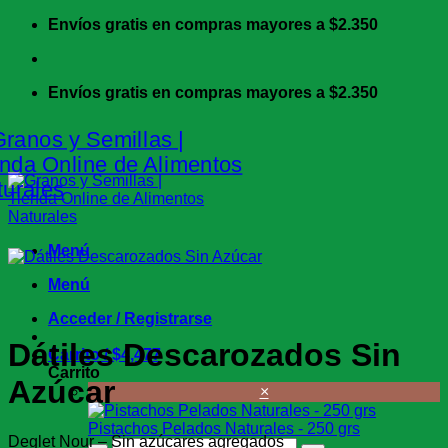
Saltar
Envíos gratis en compras mayores a $2.350
al
contenido
Envíos gratis en compras mayores a $2.350
Menú
Menú
Acceder / Registrarse
Dátiles Descarozados Sin
Carrito /
$
4,477
Carrito
Azúcar
×
Pistachos Pelados Naturales - 250 grs
Deglet Nour – Sin azúcares agregados
Pistachos