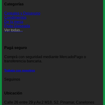
o
s
Categorías
s
Cereales y Desayuno
Condimentos
De la mesa
Fruta Glaseada
Ver todas...
Pagá seguro
Comprá con seguridad mediante MercadoPago o
transferencia bancaria.
Trabaja con nosotros
Seguinos
Ubicación
Calle 26 entre 29 y Av.2 M18. S2. Pinamar, Canelones