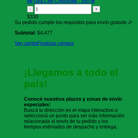
de Uva Con Chocolate - 350 gr
Pasas
de
$
330
Uva
Su pedido cumple los requisitos para envío gratuito 🎉
Con
Chocolate
Subtotal:
$
4,477
-
350
Ver carrito
Finalizar compra
gr
cantidad
¡Llegamos a todo el
país!
Conocé nuestros plazos y zonas de envío
especiales:
Buscá tu dirección en el mapa interactivo o
seleccioná un punto para ver más información
relacionada al envío de tu pedido y los
tiempos estimados de despacho y entrega.