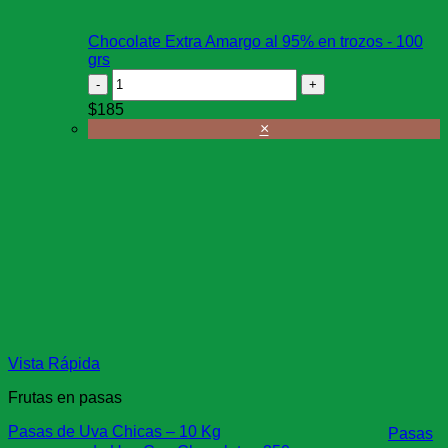
Chocolate Extra Amargo al 95% en trozos - 100
grs
Chocolate
Extra
$
185
Amargo
×
al
95%
en
trozos
-
100
grs
cantidad
Vista Rápida
Frutas en pasas
Pasas de Uva Chicas – 10 Kg
Pasas