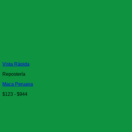
Vista Rápida
Repostería
Maca Peruana
Rango
$
123
-
$
944
de
precios:
desde
$123
hasta
$944