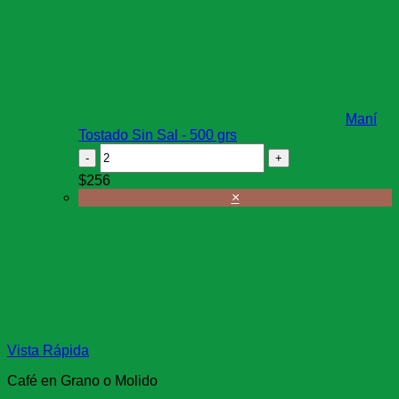
Maní
Tostado Sin Sal - 500 grs
Maní
Tostado
$
256
Sin
×
Sal
-
500
grs
cantidad
Vista Rápida
Café en Grano o Molido