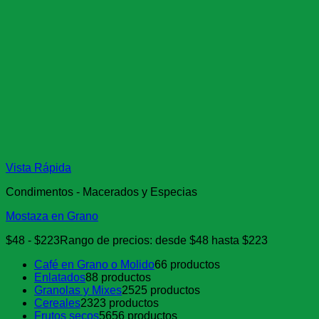
Vista Rápida
Condimentos - Macerados y Especias
Mostaza en Grano
$
48
-
$
223
Rango de precios: desde $48 hasta $223
Café en Grano o Molido
6
6 productos
Enlatados
8
8 productos
Granolas y Mixes
25
25 productos
Cereales
23
23 productos
Frutos secos
56
56 productos