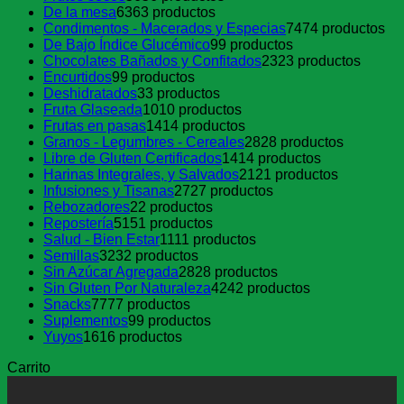
De la mesa
63
63 productos
Condimentos - Macerados y Especias
74
74 productos
De Bajo Índice Glucémico
9
9 productos
Chocolates Bañados y Confitados
23
23 productos
Encurtidos
9
9 productos
Deshidratados
3
3 productos
Fruta Glaseada
10
10 productos
Frutas en pasas
14
14 productos
Granos - Legumbres - Cereales
28
28 productos
Libre de Gluten Certificados
14
14 productos
Harinas Integrales, y Salvados
21
21 productos
Infusiones y Tisanas
27
27 productos
Rebozadores
2
2 productos
Repostería
51
51 productos
Salud - Bien Estar
11
11 productos
Semillas
32
32 productos
Sin Azúcar Agregada
28
28 productos
Sin Gluten Por Naturaleza
42
42 productos
Snacks
77
77 productos
Suplementos
9
9 productos
Yuyos
16
16 productos
Carrito