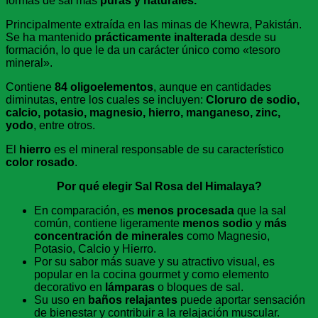
formas de sal más
puras y naturales.
Principalmente extraída en las minas de Khewra, Pakistán.
Se ha mantenido
prácticamente inalterada
desde su
formación, lo que le da un carácter único como «tesoro
mineral».
Contiene
84 oligoelementos
, aunque en cantidades
diminutas, entre los cuales se incluyen:
Cloruro de sodio,
calcio, potasio, magnesio, hierro, manganeso, zinc,
yodo
, entre otros.
El
hierro
es el mineral responsable de su característico
color rosado
.
Por qué elegir Sal Rosa del Himalaya?
En comparación, es
menos procesada
que la sal
común, contiene ligeramente
menos sodio
y
más
concentración de minerales
como Magnesio,
Potasio, Calcio y Hierro.
Por su sabor más suave y su atractivo visual, es
popular en la cocina gourmet y como elemento
decorativo en
lámparas
o bloques de sal.
Su uso en
baños relajantes
puede aportar sensación
de bienestar y contribuir a la relajación muscular.